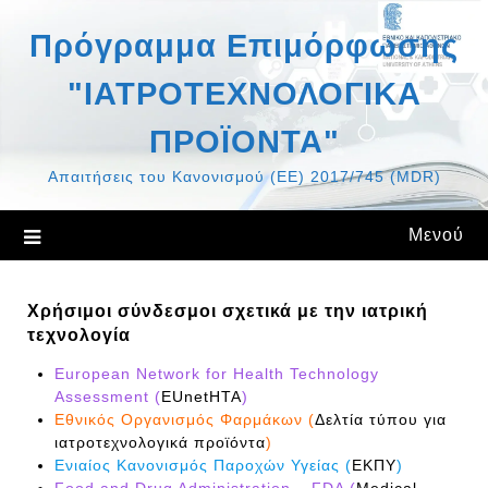
Μετάβαση
Πρόγραμμα Επιμόρφωσης
στο
περιεχόμενο
"ΙΑΤΡΟΤΕΧΝΟΛΟΓΙΚΑ
ΠΡΟΪΟΝΤΑ"
Απαιτήσεις του Κανονισμού (ΕΕ) 2017/745 (MDR)
Μενού
Χρήσιμοι σύνδεσμοι σχετικά με την ιατρική
τεχνολογία
European Network for Health Technology
Assessment (
EUnetHTA
)
Εθνικός Οργανισμός Φαρμάκων (
Δελτία τύπου για
ιατροτεχνολογικά προϊόντα
)
Ενιαίος Κανονισμός Παροχών Υγείας (
ΕΚΠΥ
)